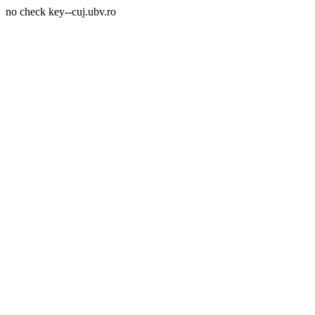
no check key--cuj.ubv.ro