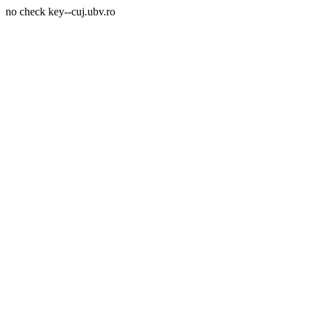
no check key--cuj.ubv.ro