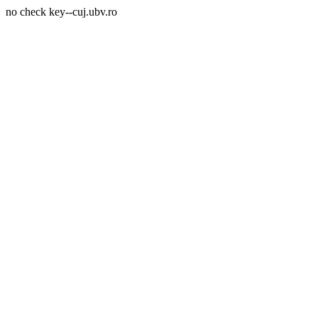
no check key--cuj.ubv.ro