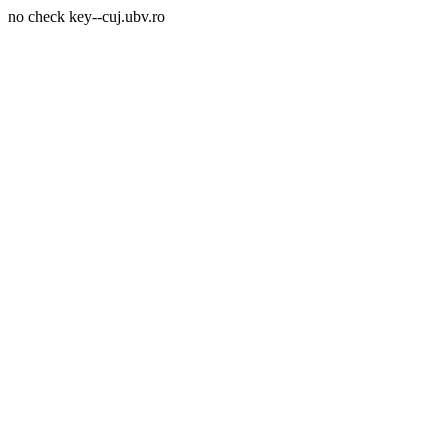
no check key--cuj.ubv.ro