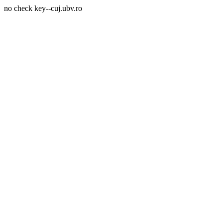
no check key--cuj.ubv.ro