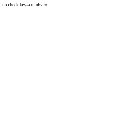
no check key--cuj.ubv.ro