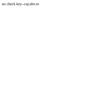
no check key--cuj.ubv.ro