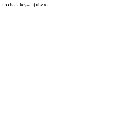
no check key--cuj.ubv.ro