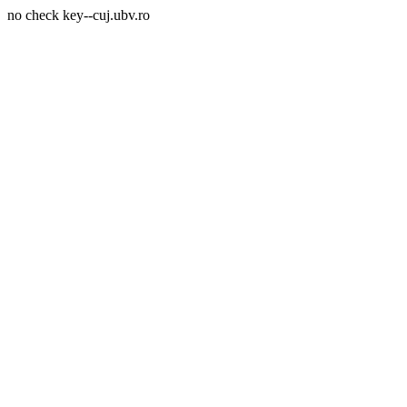
no check key--cuj.ubv.ro