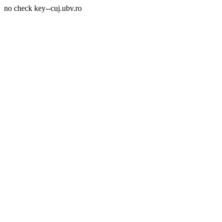
no check key--cuj.ubv.ro