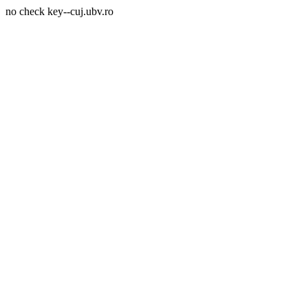
no check key--cuj.ubv.ro