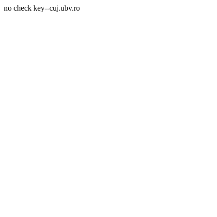
no check key--cuj.ubv.ro